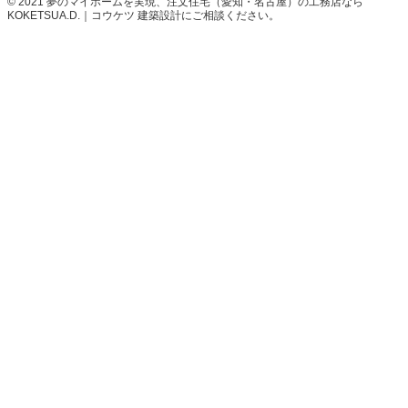
© 2021 夢のマイホームを実現、
注文住宅（愛知・名古屋）の工務店なら
KOKETSUA.D.｜コウケツ 建築設計
にご相談ください。