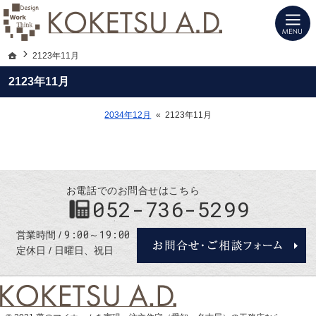
建築士と建てる高性能デザイン注文住宅（愛知・名古屋）の新築は当社へお任せく
注文住宅（愛知・名古屋）の設計施工ならKOKETSU A.D.にお任せ
ホーム
2123年11月
2123年11月
2034年12月
«
2123年11月
お電話でのお問合せはこちら
052-736-5299
9:00～19:00
営業時間
定休日
日曜日、祝日