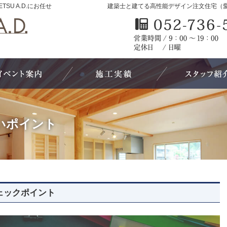
U A.D.にお任せ
建築士と建てる高性能デザイン注文住宅（
Event｜イベント情報
Works｜施工実例
いポイント
ェックポイント