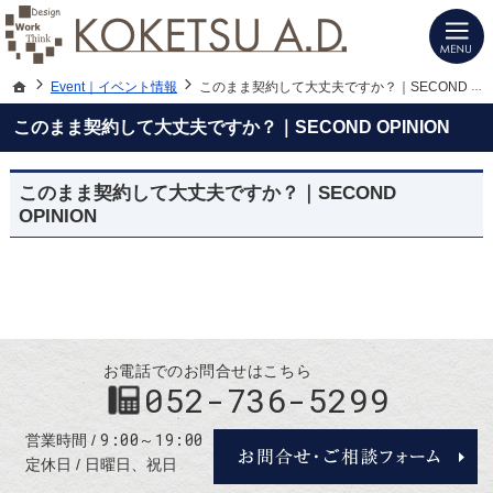
建築士と建てる高性能デザイン注文住宅（愛知・名古屋）の新築は当社へお任せく
注文住宅（愛知・名古屋）の設計施工ならKOKETSU A.D.にお任せ
ホーム
Event｜イベント情報
このまま契約して大丈夫ですか？｜SECOND OPINION
このまま契約して大丈夫ですか？｜SECOND OPINION
このまま契約して大丈夫ですか？｜SECOND
OPINION
お電話でのお問合せはこちら
052-736-5299
9:00～19:00
営業時間
定休日
日曜日、祝日