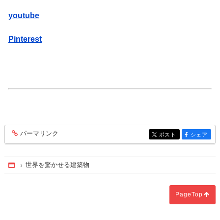
youtube
Pinterest
パーマリンク
entry432
ポスト
シェア
entry432
entry432
世界を驚かせる建築物
Home
PageTop