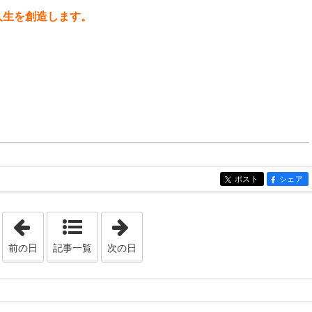
人生を創造します。
ポスト
シェア
entry412
entry412
「2023年11月28日」
「2023年12月11日」
前の日
記事一覧
次の日