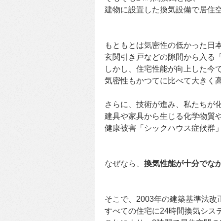
建物に設置した換気設備で居住
もともとは気密性の低かった日
玄関引き戸などの隙間から入る
しかし、住宅性能が向上した今
気密性もかつてに比べて大きく
さらに、技術が進み、私たちが
建具や家具から生じる化学物質
健康被害「シックハウス症候群
なぜなら、
換気性能が十分でな
そこで、2003年の建築基準法改
すべての住宅に24時間換気シス