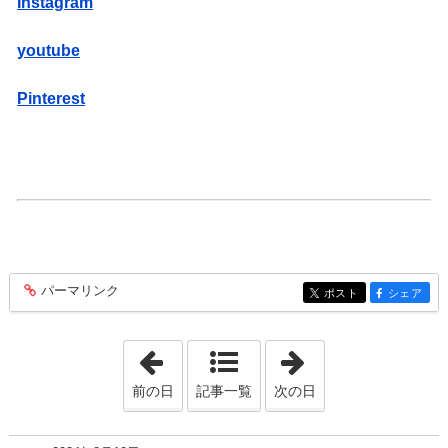
Instagram
youtube
Pinterest
パーマリンク
entry448
ポスト
シェア
entry448
entry448
「2024年7月29日」
「2024年9月 2日
前の日
記事一覧
次の日