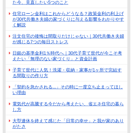
た今、見直したい5つのこと
住宅ローン金利はこれからどうなる？政策金利の利上げ
が30代共働き夫婦の家づくりに与える影響をわかりやす
く解説
注文住宅の後悔は間取りだけじゃない｜30代共働き夫婦
が感じる7つの毎日ストレス
日銀の基準金利1％時代へ｜30代子育て世代が今こそ考
えたい「無理のない家づくり」と資金計画
子育て世代に人気！洗濯・収納・家事が1ヶ所で完結す
る間取りの作り方
「契約を急かされる...」その時に一度立ち止まってほし
い理由
電気代が高騰する今だから考えたい、省エネ住宅の暮ら
し方
大型連休を終えて感じた「日常の幸せ」と我が家のあり
がたさ