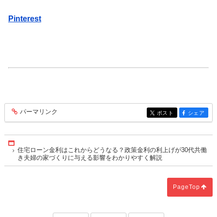
Pinterest
パーマリンク
entry571
ポスト
シェア
entry571
entry571
Home
住宅ローン金利はこれからどうなる？政策金利の利上げが30代共働
き夫婦の家づくりに与える影響をわかりやすく解説
PageTop