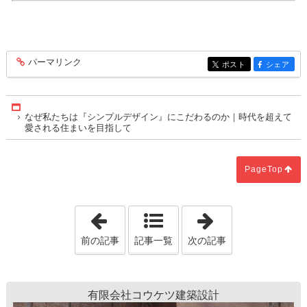
パーマリンク
entry575
ポスト
シェア
entry575
entry575
Home
なぜ私たちは『シンプルデザイン』にこだわるのか｜時代を超えて
愛される住まいを目指して
PageTop
「建築費・土地価格・住宅ローン...家
「小学生の夏休
前の記事
記事一覧
次の記事
有限会社コウケツ建築設計