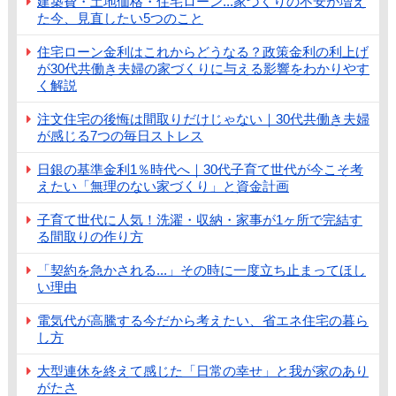
建築費・土地価格・住宅ローン...家づくりの不安が増え
た今、見直したい5つのこと
住宅ローン金利はこれからどうなる？政策金利の利上げ
が30代共働き夫婦の家づくりに与える影響をわかりやす
く解説
注文住宅の後悔は間取りだけじゃない｜30代共働き夫婦
が感じる7つの毎日ストレス
日銀の基準金利1％時代へ｜30代子育て世代が今こそ考
えたい「無理のない家づくり」と資金計画
子育て世代に人気！洗濯・収納・家事が1ヶ所で完結す
る間取りの作り方
「契約を急かされる...」その時に一度立ち止まってほし
い理由
電気代が高騰する今だから考えたい、省エネ住宅の暮ら
し方
大型連休を終えて感じた「日常の幸せ」と我が家のあり
がたさ